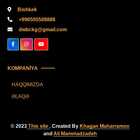
Bishkek
+996505508888
dwbckg@gmail.com
KOMPANIYA
HAQQIMIZDA
ƏLAQƏ
© 2023
This site
, Created By
Khagan Maharramov
and
Ali Mammadzadeh