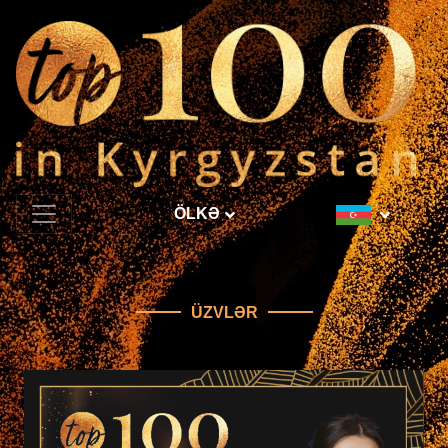
ÖLKƏ
ÜZVLƏR