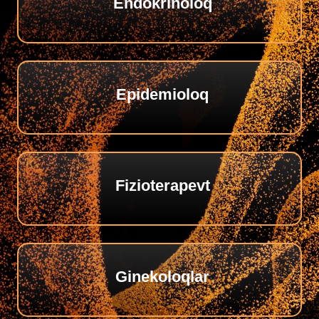
Endokrinoloq
Epidemioloq
Fizioterapevt
Ginekoloqlar