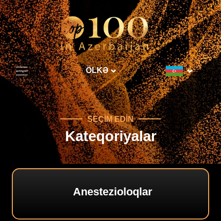
ÖLKƏ
SEÇIM EDIN
Kateqoriyalar
Anestezioloqlar