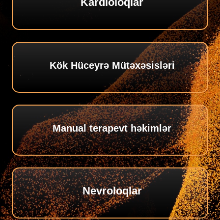
Kardioloqlar
Kök Hüceyrə Mütəxəsisləri
Manual terapevt həkimlər
Nevroloqlar