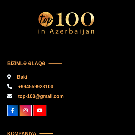
BIZIMLƏ ƏLAQƏ
Baki
+994559923100
top-100@gmail.com
KOMPANIYA